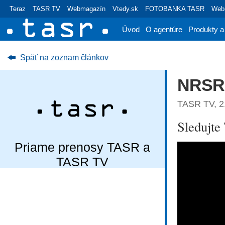
Teraz
TASR TV
Webmagazín
Vtedy.sk
FOTOBANKA TASR
Webr
Úvod
O agentúre
Produkty a
Späť na zoznam článkov
NRSR:
TASR TV, 2.
Sledujt
Priame prenosy TASR a
TASR TV