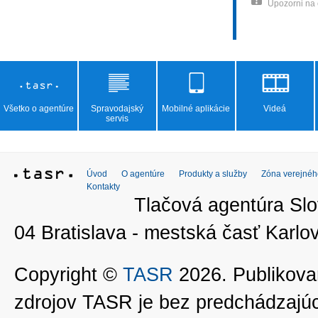
Upozorni na
Všetko o agentúre
Spravodajský
Mobilné aplikácie
Videá
servis
Úvod
O agentúre
Produkty a služby
Zóna verejnéh
Kontakty
Tlačová agentúra Slo
04 Bratislava - mestská časť Kar
Copyright ©
TASR
2026. Publikovan
zdrojov TASR je bez predchádzaj