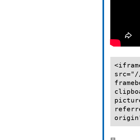
<ifram
src="/
frameb
clipbo
pictur
referr
origin