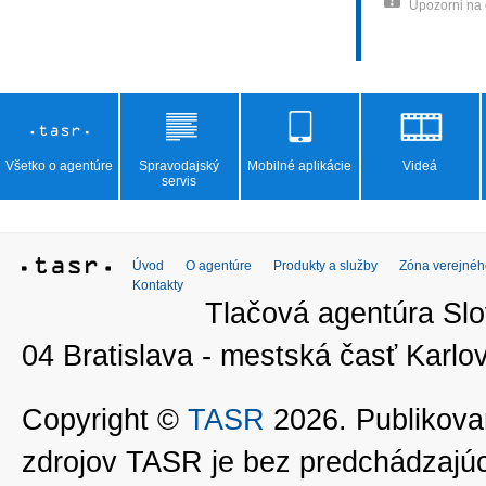
Upozorni na
Všetko o agentúre
Spravodajský
Mobilné aplikácie
Videá
servis
Úvod
O agentúre
Produkty a služby
Zóna verejnéh
Kontakty
Tlačová agentúra Slo
04 Bratislava - mestská časť Kar
Copyright ©
TASR
2026. Publikovan
zdrojov TASR je bez predchádzaj