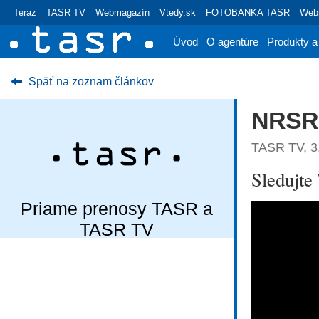
Teraz
TASR TV
Webmagazín
Vtedy.sk
FOTOBANKA TASR
Webr
Úvod
O agentúre
Produkty a
Späť na zoznam článkov
NRSR:
TASR TV, 3.
Sledujt
Priame prenosy TASR a
TASR TV