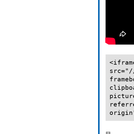
<ifram
src="/
frameb
clipbo
pictur
referr
origin