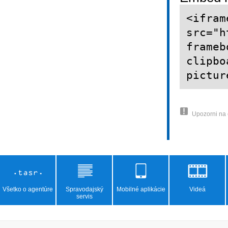
<ifram
src="h
frameb
clipbo
pictur
Upozorni na
Všetko o agentúre
Spravodajský
Mobilné aplikácie
Videá
servis