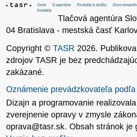
Úvod
O agentúre
Produkty a služby
Zóna verejnéh
Kontakty
Tlačová agentúra Slo
04 Bratislava - mestská časť Kar
Copyright ©
TASR
2026. Publikovan
zdrojov TASR je bez predchádzaj
zakázané.
Oznámenie prevádzkovateľa podľa 
Dizajn a programovanie realizoval
zverejnenie opravy v zmysle zákon
oprava@tasr.sk. Obsah stránok je