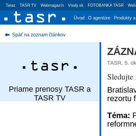
Teraz
TASR TV
Webmagazín
Vtedy.sk
FOTOBANKA TASR
Webr
Úvod
O agentúre
Produkty a
Späť na zoznam článkov
ZÁZNA
TASR, 5. ok
Sledujt
Priame prenosy TASR a
Bratisla
TASR TV
rezortu f
Téma:
P
reformn