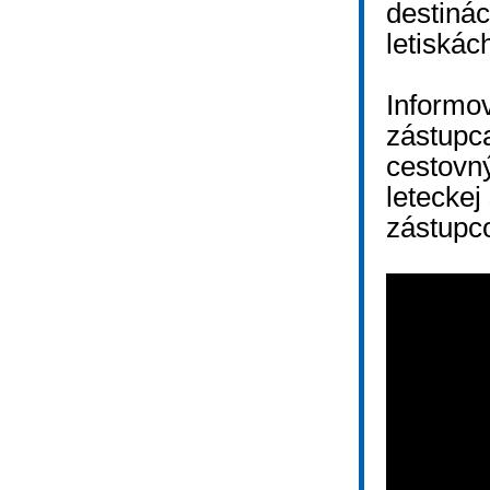
destiná
letiskác
Informov
zástupca
cestovný
leteckej
zástupco