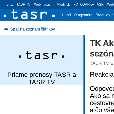
Teraz
TASR TV
Webmagazín
Vtedy.sk
FOTOBANKA TASR
Webr
Úvod
O agentúre
Produkty a
Späť na zoznam článkov
TK Ak
sezón
TASR TV, 22
Reakcia
Priame prenosy TASR a
TASR TV
Odpoved
Ako sa n
cestovné
a čo vše