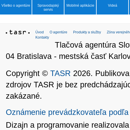
Všetko o agentúre
Spravodajský
Mobilné aplikácie
Videá
servis
Úvod
O agentúre
Produkty a služby
Zóna verejnéh
Kontakty
Tlačová agentúra Slo
04 Bratislava - mestská časť Kar
Copyright ©
TASR
2026. Publikovan
zdrojov TASR je bez predchádzaj
zakázané.
Oznámenie prevádzkovateľa podľa 
Dizajn a programovanie realizoval