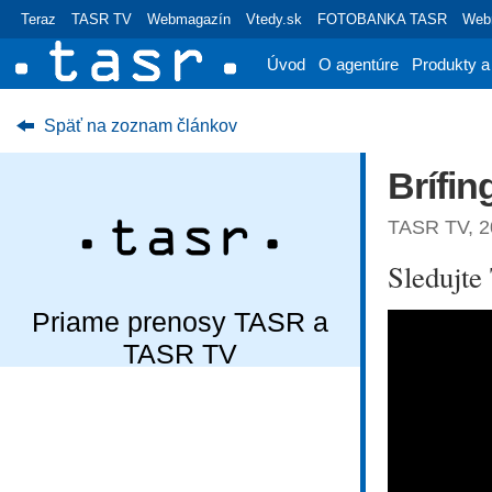
Teraz
TASR TV
Webmagazín
Vtedy.sk
FOTOBANKA TASR
Webr
Úvod
O agentúre
Produkty a
Späť na zoznam článkov
Brífin
TASR TV, 2
Sledujt
Priame prenosy TASR a
TASR TV