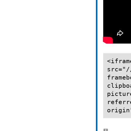
<ifram
src="/
frameb
clipbo
pictur
referr
origin