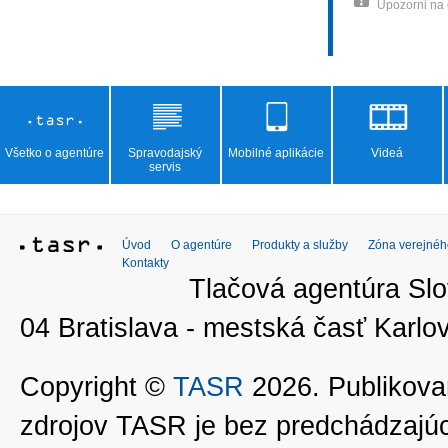
Upozorni na
Všetko o agentúre
Spravodajský
Mobilné aplikácie
Videá
servis
Úvod
O agentúre
Produkty a služby
Zóna verejnéh
Kontakty
Tlačová agentúra Slo
04 Bratislava - mestská časť Kar
Copyright ©
TASR
2026. Publikovan
zdrojov TASR je bez predchádzaj