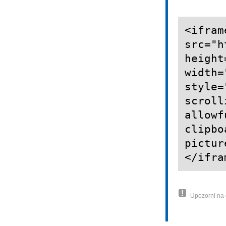
<ifram
src="h
height
width=
style=
scroll
allowf
clipbo
pictur
</ifra
Upozorni na