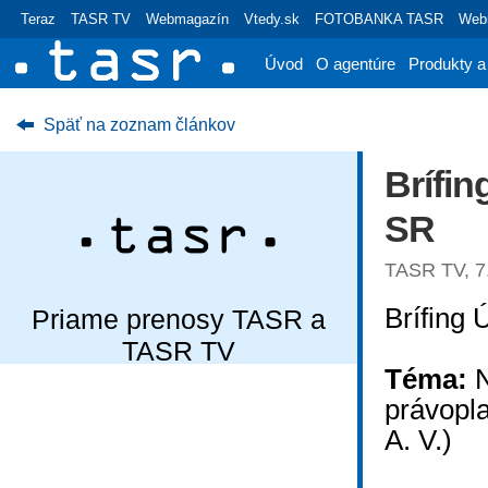
Teraz
TASR TV
Webmagazín
Vtedy.sk
FOTOBANKA TASR
Webr
Úvod
O agentúre
Produkty a
Späť na zoznam článkov
Brífin
SR
TASR TV, 7
Brífing 
Priame prenosy TASR a
TASR TV
Téma:
N
právopl
A. V.)