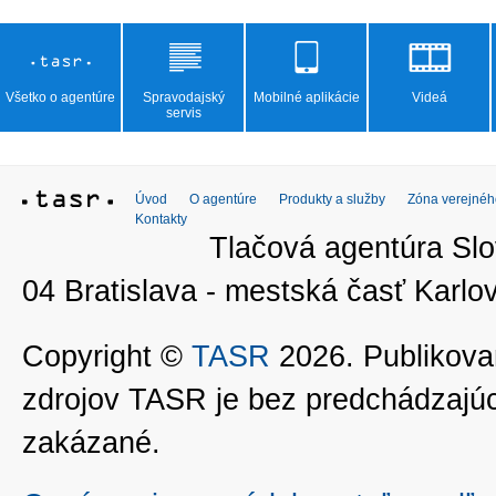
Všetko o agentúre
Spravodajský
Mobilné aplikácie
Videá
servis
Úvod
O agentúre
Produkty a služby
Zóna verejnéh
Kontakty
Tlačová agentúra Slo
04 Bratislava - mestská časť Kar
Copyright ©
TASR
2026. Publikovan
zdrojov TASR je bez predchádzaj
zakázané.