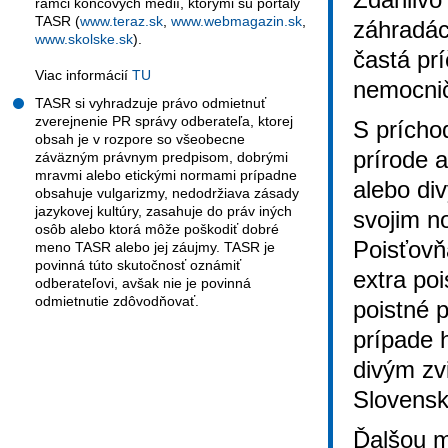
rámci koncových médií, ktorými sú portály
TASR (
www.teraz.sk
,
www.webmagazin.sk
,
záhradác
www.skolske.sk
).
častá pr
Viac informácií
TU
nemocni
TASR si vyhradzuje právo odmietnuť
zverejnenie PR správy odberateľa, ktorej
S prícho
obsah je v rozpore so všeobecne
prírode 
záväzným právnym predpisom, dobrými
mravmi alebo etickými normami prípadne
alebo di
obsahuje vulgarizmy, nedodržiava zásady
jazykovej kultúry, zasahuje do práv iných
svojim n
osôb alebo ktorá môže poškodiť dobré
Poisťovň
meno TASR alebo jej záujmy. TASR je
povinná túto skutočnosť oznámiť
extra po
odberateľovi, avšak nie je povinná
odmietnutie zdôvodňovať.
poistné 
prípade 
divým zv
Slovensk
Ďalšou m