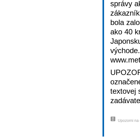
správy a
zákazník
bola zal
ako 40 k
Japonsku
východe.
www.metl
UPOZORN
označené
textovej
zadávate
Upozorni na