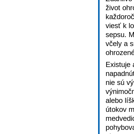
život oh
každoroč
viesť k 
sepsu. M
včely a s
ohrozené
Existuje 
napadnúť
nie sú v
výnimočn
alebo líš
útokov m
medvedic
pohybov