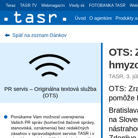
Teraz
TASR TV
Webmagazín
Vtedy.sk
FOTOBANKA TASR
Webr
Úvod
O agentúre
Produkty a
Späť na zoznam článkov
OTS: 
hmyzo
TASR, 3. jú
OTS: Zra
PR servis – Originálna textová služba
(OTS)
pomôže b
Bratisla
Ponúkame Vám možnosť uverejnenia
na Slove
Vašich PR správ (komerčné tlačové správy,
nástrahou
stanoviská, oznámenia) bez redakčných
zásahov v spravodajskom servise TASR i v
Zdanlivo