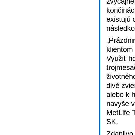
zvyčajne
končinách
existujú 
následk
„Prázdni
klientom
Využiť h
trojmesa
životnéh
divé zvi
alebo k 
navyše vo
MetLife 
SK.
Zdanlivo