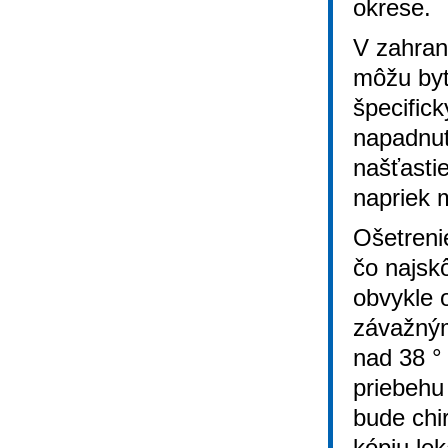
okrese.
V zahrani
môžu byť
špecific
napadnut
našťastie
napriek m
Ošetreni
čo najskô
obvykle 
závažným
nad 38 °
priebehu
bude chir
kópiu le