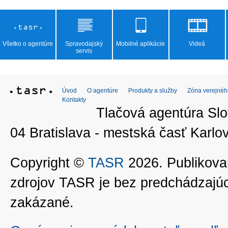
Všetko o agentúre
Spravodajský
Mobilné aplikácie
Videá
servis
Úvod
O agentúre
Produkty a služby
Zóna verejnéh
Kontakty
Tlačová agentúra Slo
04 Bratislava - mestská časť Kar
Copyright ©
TASR
2026. Publikovan
zdrojov TASR je bez predchádzaj
zakázané.