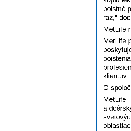
poistné 
raz,“ do
MetLife 
MetLife 
poskytuj
poisteni
profesio
klientov.
O spoloč
MetLife,
a dcérsk
svetovýc
oblastia