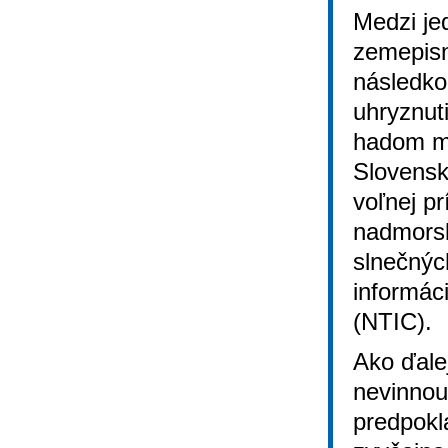
Medzi je
zemepisn
následko
uhryznut
hadom mô
Slovensk
voľnej p
nadmorsk
slnečných
informác
(NTIC).
Ako ďale
nevinnou
predpokl