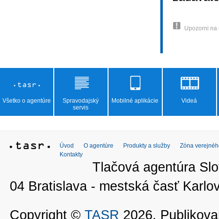
Upozorni na
Všetko o agentúre
Spravodajský
Mobilné aplikácie
Videá
servis
Úvod
O agentúre
Produkty a služby
Zóna verejnéh
Kontakty
Tlačová agentúra Slo
04 Bratislava - mestská časť Kar
Copyright ©
TASR
2026. Publikovan