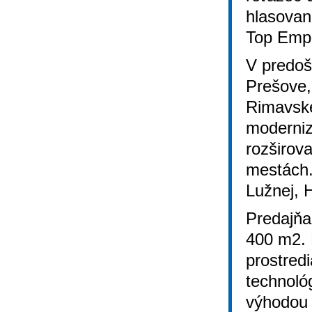
hlasovan
Top Empl
V predošl
Prešove, 
Rimavske
moderniz
rozširova
mestách.
Lužnej, 
Predajňa
400 m2. 
prostredi
technológ
výhodou 