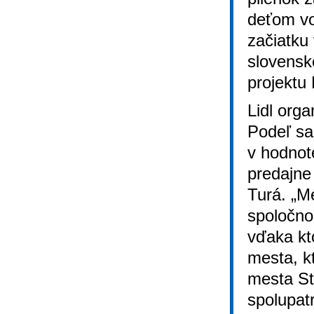
deťom vo
začiatku
slovensk
projektu
Lidl orga
Podeľ sa
v hodnot
predajne
Turá. „M
spoločnos
vďaka kt
mesta, kt
mesta St
spolupat