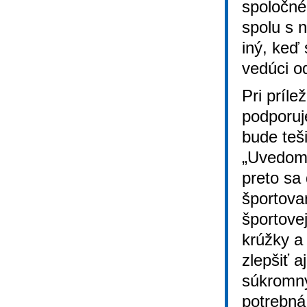
spoločné
spolu s n
iný, keď 
vedúci o
Pri príle
podporuj
bude teši
„Uvedomu
preto sa
športovan
športove
krúžky a
zlepšiť a
súkromný
potrebná