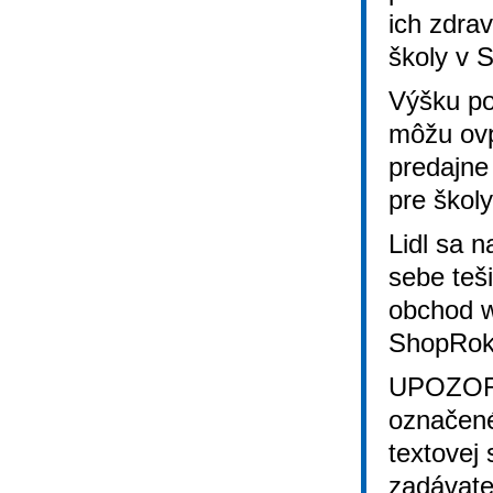
ich zdrav
školy v S
Výšku po
môžu ovp
predajne
pre škol
Lidl sa n
sebe teš
obchod w
ShopRok
UPOZORN
označené
textovej
zadávate