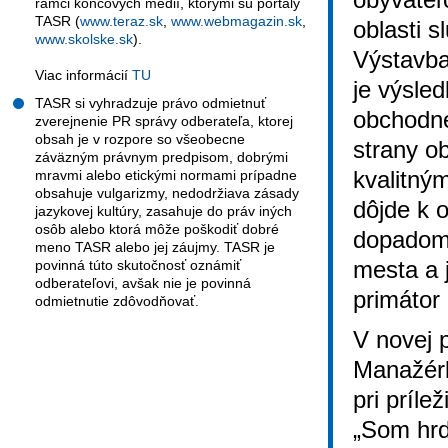
rámci koncových médií, ktorými sú portály
TASR (
www.teraz.sk
,
www.webmagazin.sk
,
oblasti s
www.skolske.sk
).
Výstavba
Viac informácií
TU
je výsle
TASR si vyhradzuje právo odmietnuť
obchodne
zverejnenie PR správy odberateľa, ktorej
obsah je v rozpore so všeobecne
strany o
záväzným právnym predpisom, dobrými
kvalitný
mravmi alebo etickými normami prípadne
obsahuje vulgarizmy, nedodržiava zásady
dôjde k 
jazykovej kultúry, zasahuje do práv iných
osôb alebo ktorá môže poškodiť dobré
dopadom 
meno TASR alebo jej záujmy. TASR je
mesta a 
povinná túto skutočnosť oznámiť
odberateľovi, avšak nie je povinná
primátor
odmietnutie zdôvodňovať.
V novej 
Manažérk
pri príle
„Som hrd