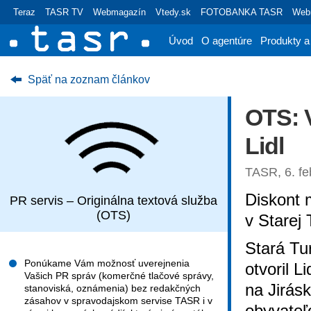
Teraz
TASR TV
Webmagazín
Vtedy.sk
FOTOBANKA TASR
Webr
Úvod
O agentúre
Produkty a
Späť na zoznam článkov
OTS: V
Lidl
TASR, 6. fe
Diskont 
PR servis – Originálna textová služba
(OTS)
v Starej 
Stará Tu
Ponúkame Vám možnosť uverejnenia
otvoril 
Vašich PR správ (komerčné tlačové správy,
na Jirásk
stanoviská, oznámenia) bez redakčných
zásahov v spravodajskom servise TASR i v
obyvateľ