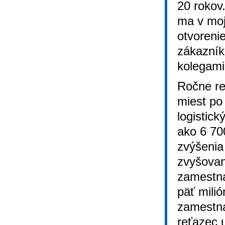
20 rokov
ma v moje
otvoreni
zákazník
kolegami
Ročne re
miest po
logistic
ako 6 700
zvýšenia
zvyšovani
zamestna
päť mili
zamestna
reťazec 