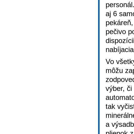
personál
aj 6 sam
pekáreň,
pečivo p
dispozíc
nabíjacia
Vo všetký
môžu zap
zodpoved
výber, či
automato
tak vyči
mineráln
a výsadb
plienok 