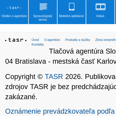
Všetko o agentúre
Spravodajský
Mobilné aplikácie
Videá
servis
Úvod
O agentúre
Produkty a služby
Zóna verejnéh
Kontakty
Tlačová agentúra Slo
04 Bratislava - mestská časť Kar
Copyright ©
TASR
2026. Publikovan
zdrojov TASR je bez predchádzaj
zakázané.
Oznámenie prevádzkovateľa podľa 