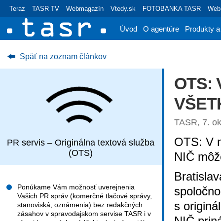
Teraz
TASR TV
Webmagazín
Vtedy.sk
FOTOBANKA TASR
Webr
Úvod
O agentúre
Produkty a
Späť na zoznam článkov
OTS: V
VŠETK
TASR, 7. ok
OTS: V n
PR servis – Originálna textová služba
(OTS)
NIČ môže
Bratisla
Ponúkame Vám možnosť uverejnenia
spoločnos
Vašich PR správ (komerčné tlačové správy,
s origin
stanoviská, oznámenia) bez redakčných
zásahov v spravodajskom servise TASR i v
NIČ prin