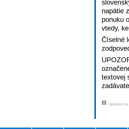
slovensk
napätie 
ponuku o
vtedy, k
Číselné l
zodpoved
UPOZORN
označené
textovej
zadávate
Upozorni na