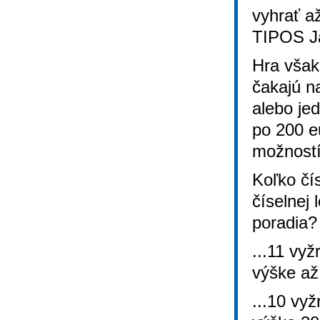
vyhrať a
TIPOS J
Hra však
čakajú na
alebo je
po 200 e
možností
Koľko čí
číselnej
poradia?
...11 vyž
výške až
...10 vyž