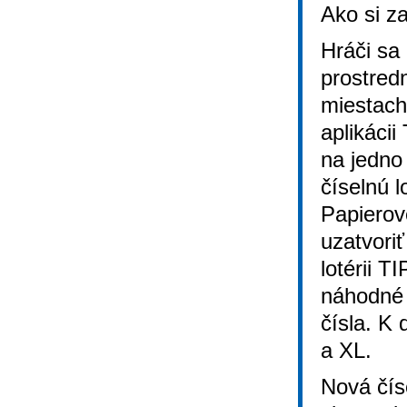
Ako si z
Hráči sa 
prostred
miestach
aplikáci
na jedno
číselnú 
Papierov
uzatvori
lotérii
náhodné 
čísla. K 
a XL.
Nová čís