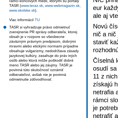
rámci koncových médií, ktorými sú portály
TASR (
www.teraz.sk
,
www.webmagazin.sk
,
eur každý
www.skolske.sk
).
ale aj vt
Viac informácií
TU
Novú čís
TASR si vyhradzuje právo odmietnuť
zverejnenie PR správy odberateľa, ktorej
nič a nič
obsah je v rozpore so všeobecne
staviť ka
záväzným právnym predpisom, dobrými
mravmi alebo etickými normami prípadne
rozhodnú
obsahuje vulgarizmy, nedodržiava zásady
jazykovej kultúry, zasahuje do práv iných
Číselná 
osôb alebo ktorá môže poškodiť dobré
meno TASR alebo jej záujmy. TASR je
osudí sa
povinná túto skutočnosť oznámiť
odberateľovi, avšak nie je povinná
11 z nich
odmietnutie zdôvodňovať.
získajú 
netrafia 
rámci sl
je potre
netrafiť