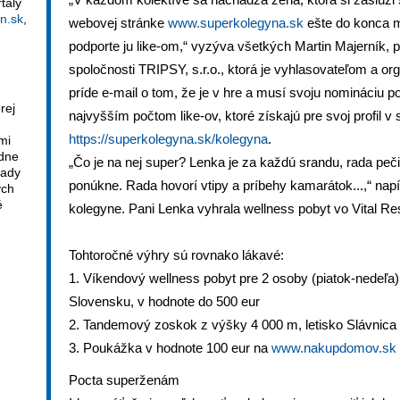
tály
n.sk
,
webovej stránke
www.superkolegyna.sk
ešte do konca ma
podporte ju like-om,“ vyzýva všetkých Martin Majerník, p
spoločnosti TRIPSY, s.r.o., ktorá je vyhlasovateľom a or
príde e-mail o tom, že je v hre a musí svoju nomináciu p
rej
najvyšším počtom like-ov, ktoré získajú pre svoj profil v
https://superkolegyna.sk/kolegyna
.
mi
adne
„Čo je na nej super? Lenka je za každú srandu, rada peči
sady
ponúkne. Rada hovorí vtipy a príbehy kamarátok...,“ napís
ých
é
kolegyne. Pani Lenka vyhrala wellness pobyt vo Vital Res
Tohtoročné výhry sú rovnako lákavé:
1. Víkendový wellness pobyt pre 2 osoby (piatok-nedeľa
Slovensku, v hodnote do 500 eur
2. Tandemový zoskok z výšky 4 000 m, letisko Slávnica
3. Poukážka v hodnote 100 eur na
www.nakupdomov.sk
Pocta superženám