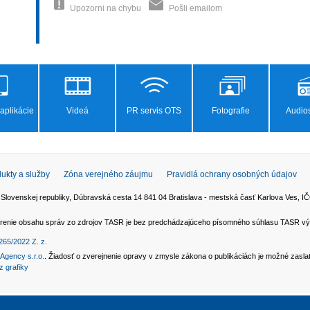
Upozorni na chybu
Pošli emailom
aplikácie
Videá
PR servis OTS
Fotografie
Audios
ukty a služby
Zóna verejného záujmu
Pravidlá ochrany osobných údajov
 Slovenskej republiky, Dúbravská cesta 14 841 04 Bratislava - mestská časť Karlova Ves,
 šírenie obsahu správ zo zdrojov TASR je bez predchádzajúceho písomného súhlasu TASR v
265/2022 Z. z.
Agency s.r.o.
. Žiadosť o zverejnenie opravy v zmysle zákona o publikáciách je možné zasl
z grafiky