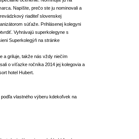
rca. Napíšte, prečo ste ju nominovali a
revádzkový riaditeľ slovenskej
ganizátorom súťaže. Prihlásenej kolegyni
otvrdiť. Vyhrávajú superkolegyne s
 sieni Superkolegýň na stránke
e a griluje, takže nás vždy niečím
ali o víťazke ročníka 2014 jej kolegovia a
ort hotel Hubert.
) podľa vlastného výberu kdekoľvek na