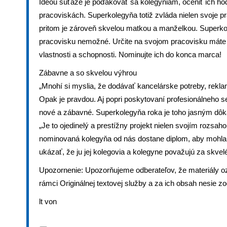
Ideou súťaže je poďakovať sa kolegyniam, oceniť ich h
pracoviskách. Superkolegyňa totiž zvláda nielen svoje p
pritom je zároveň skvelou matkou a manželkou. Superko
pracovisku nemožné. Určite na svojom pracovisku máte
vlastnosti a schopnosti. Nominujte ich do konca marca!
Zábavne a so skvelou výhrou
„Mnohí si myslia, že dodávať kancelárske potreby, rekla
Opak je pravdou. Aj popri poskytovaní profesionálneho s
nové a zábavné. Superkolegyňa roka je toho jasným dôk
„Je to ojedinelý a prestížny projekt nielen svojím rozsa
nominovaná kolegyňa od nás dostane diplom, aby mohla 
ukázať, že ju jej kolegovia a kolegyne považujú za skvel
Upozornenie: Upozorňujeme odberateľov, že materiály 
rámci Originálnej textovej služby a za ich obsah nesie 
lt von