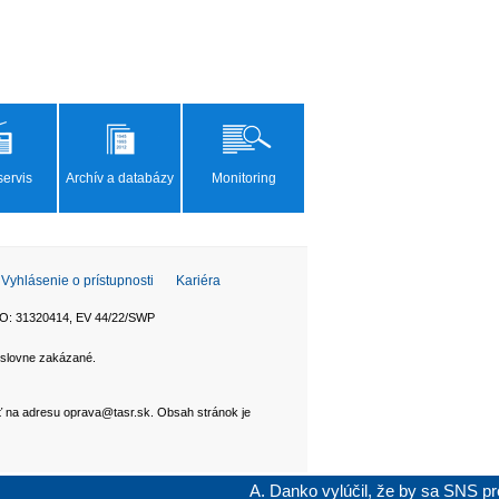
ervis
Archív a databázy
Monitoring
Vyhlásenie o prístupnosti
Kariéra
 IČO: 31320414, EV 44/22/SWP
ýslovne zakázané.
ať na adresu oprava@tasr.sk. Obsah stránok je
A. Danko vylúčil, že by sa SNS pred