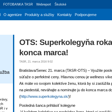
FOTOBANKA TASR
Webreport
Školské
d
O agentúre
Produkty a služby
Kontakty
Podporujeme
OTS: Superkolegyňa roka 
konca marca!
TASR, 21. marca 2016 9:02
Bratislava/Senec 21. marca (TASR-OTS) – Využite posle
lužba
súťaže o perfektné ceny. Hlavnou cenou je wellness vík
Ak máte vo svojom kolektíve ženu, ktorá by si zaslúžila 
na piedestál, neváhajte a nominujte ju do konca marca 
(
http://www.superkolegyna.sk/
)!
rávy,
ch
Posledná šanca prihlásiť kolegyne
R i v
„V každom kolektíve sa nachádza žena, ktorá si zaslúži 