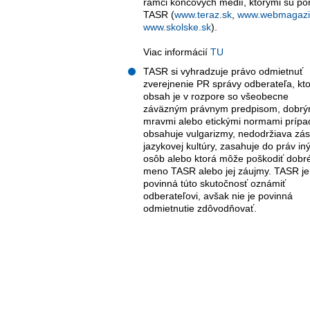
rámci koncových médií, ktorými sú por
TASR (
www.teraz.sk
,
www.webmagazi
www.skolske.sk
).
Viac informácií
TU
TASR si vyhradzuje právo odmietnuť
zverejnenie PR správy odberateľa, kto
obsah je v rozpore so všeobecne
záväzným právnym predpisom, dobrý
mravmi alebo etickými normami príp
obsahuje vulgarizmy, nedodržiava zá
jazykovej kultúry, zasahuje do práv in
osôb alebo ktorá môže poškodiť dobr
meno TASR alebo jej záujmy. TASR je
povinná túto skutočnosť oznámiť
odberateľovi, avšak nie je povinná
odmietnutie zdôvodňovať.