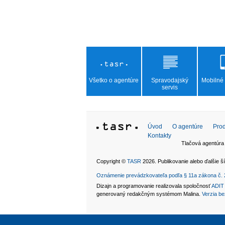
Všetko o agentúre
Spravodajský
Mobilné 
servis
Úvod
O agentúre
Prod
Kontakty
Tlačová agentúra
Copyright ©
TASR
2026. Publikovanie alebo ďalšie
Oznámenie prevádzkovateľa podľa § 11a zákona č. 
Dizajn a programovanie realizovala spoločnosť
ADIT 
generovaný redakčným systémom Malina.
Verzia be