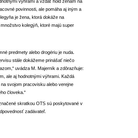
odnotnými výhrami a vzdať hold ženám na
racovné povinnosti, ale pomáha aj iným a
legyňa je žena, ktorá dokáže na
 množstvo kolegýň, ktoré majú super
mné predmety alebo drogériu je nuda.
ervisu stále dokážeme prinášať niečo
azom,“ uvádza M. Majerník a zdôrazňuje:
hom, ale aj hodnotnými výhrami. Každá
na svojom pracovisku alebo verejne
ého človeka.“
označené skratkou OTS sú poskytované v
zodpovednosť zadávateľ.