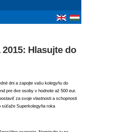
2015: Hlasujte do
dné dni a zapojte vašu kolegyňu do
end pre dve osoby v hodnote až 500 eur.
postaviť za svoje vlastnosti a schopnosti
do súťaže Superkolegyňa roka
špeciálne ocenenie. Nominujte ju na