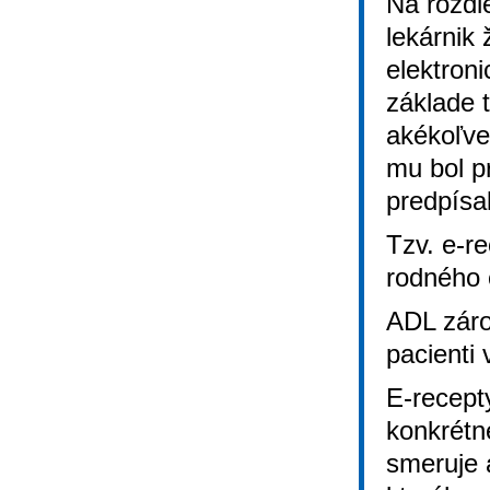
Na rozdi
lekárnik
elektron
základe t
akékoľvek
mu bol p
predpísa
Tzv. e-r
rodného 
ADL záro
pacienti 
E-recept
konkrétne
smeruje 