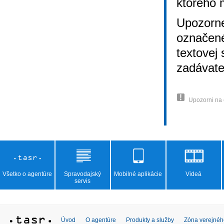
ktorého 
Upozorne
označené
textovej
zadávate
Upozorni na
Všetko o agentúre
Spravodajský
Mobilné aplikácie
Videá
servis
Úvod
O agentúre
Produkty a služby
Zóna verejnéh