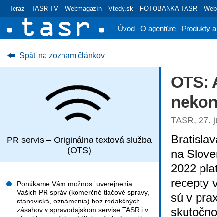
Teraz
TASR TV
Webmagazín
Vtedy.sk
FOTOBANKA TASR
Webr
Úvod
O agentúre
Produkty a
Späť na zoznam článkov
OTS: A
nekon
TASR, 27. j
Bratisla
PR servis – Originálna textová služba
(OTS)
na Slove
2022 plat
recepty 
Ponúkame Vám možnosť uverejnenia
Vašich PR správ (komerčné tlačové správy,
sú v pra
stanoviská, oznámenia) bez redakčných
skutočnos
zásahov v spravodajskom servise TASR i v