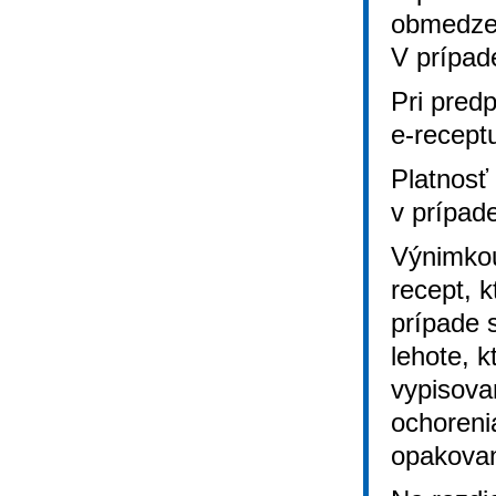
obmedzen
V prípade
Pri pred
e-receptu
Platnosť
v prípad
Výnimkou
recept, 
prípade 
lehote, 
vypisova
ochoreni
opakovan