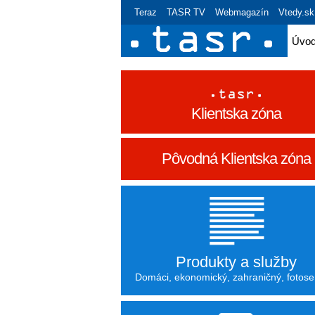
Teraz
TASR TV
Webmagazín
Vtedy.sk
Úvo
Klientska zóna
Pôvodná Klientska zóna
Produkty a služby
Domáci, ekonomický, zahraničný, fotoser