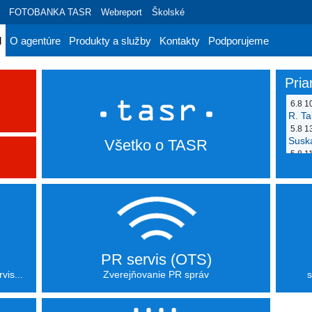
FOTOBANKA TASR
Webreport
Školské
d
O agentúre
Produkty a služby
Kontakty
Podporujeme
Pri
6.8 1
R. T
5.8 1
Susk
Všetko o TASR
5.8 1
Rodi
PR servis (OTS)
vis...
Zverejňovanie PR správ
s