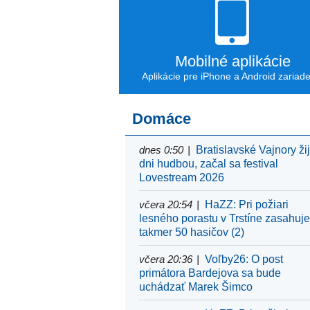
Mobilné aplikácie
Aplikácie pre iPhone a Android zariad
Domáce
dnes 0:50
Bratislavské Vajnory žijú
dni hudbou, začal sa festival
Lovestream 2026
včera 20:54
HaZZ: Pri požiari
lesného porastu v Trstíne zasahuj
takmer 50 hasičov (2)
včera 20:36
Voľby26: O post
primátora Bardejova sa bude
uchádzať Marek Šimco