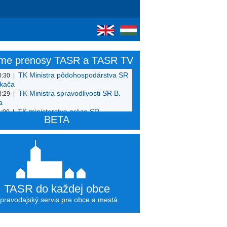
ame prenosy TASR a TASR TV
TK Ministra pôdohospodárstva SR
0:30
akača
TK Ministra spravodlivosti SR B.
3:29
a
TK ministerstva práce SR -
1:00
BETA
nná karta
TASR do každej obce
pravodajský servis pre obce a mestá