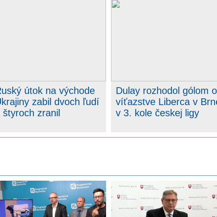
uský útok na východe
Dulay rozhodol gólom o
krajiny zabil dvoch ľudí
víťazstve Liberca v Brn
 štyroch zranil
v 3. kole českej ligy
a
ej
a