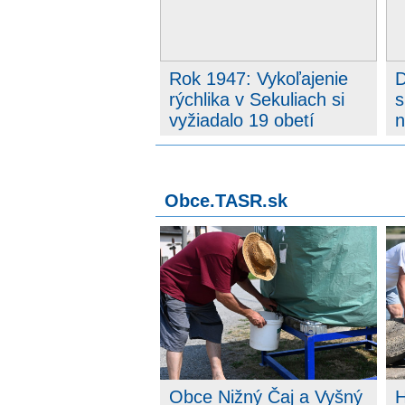
Rok 1947: Vykoľajenie
D
rýchlika v Sekuliach si
s
vyžiadalo 19 obetí
n
Obce.TASR.sk
Obce Nižný Čaj a Vyšný
H