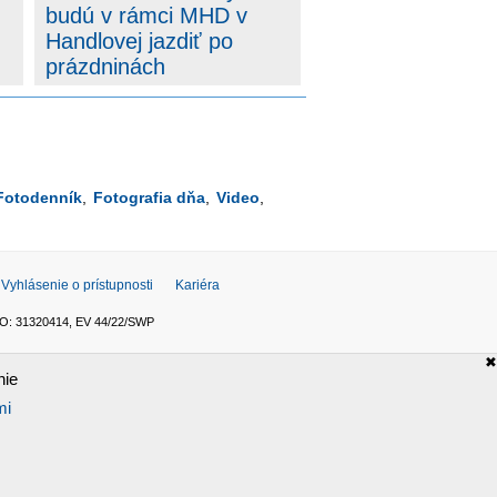
budú v rámci MHD v
Handlovej jazdiť po
prázdninách
Fotodenník
,
Fotografia dňa
,
Video
,
Vyhlásenie o prístupnosti
Kariéra
 IČO: 31320414, EV 44/22/SWP
✖
ýslovne zakázané.
nie
mi
ať na adresu oprava@tasr.sk. Obsah stránok je
A. Danko vylúčil, že by sa SNS pred voľbami spájala, av