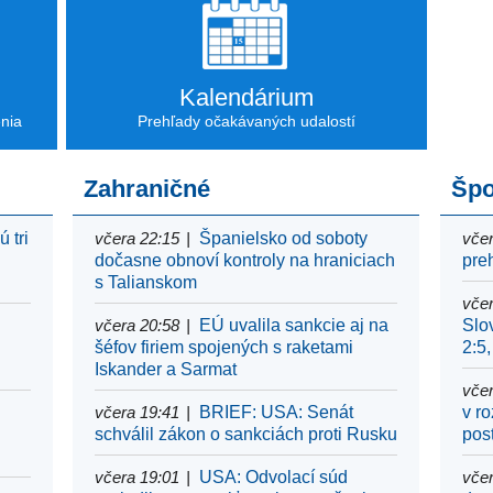
Kalendárium
enia
Prehľady očakávaných udalostí
Zahraničné
Špo
 tri
včera 22:15
Španielsko od soboty
včer
dočasne obnoví kontroly na hraniciach
pre
s Talianskom
včer
včera 20:58
EÚ uvalila sankcie aj na
Slo
e
šéfov firiem spojených s raketami
2:5,
Iskander a Sarmat
včer
včera 19:41
BRIEF: USA: Senát
v r
schválil zákon o sankciách proti Rusku
pos
včera 19:01
USA: Odvolací súd
včer