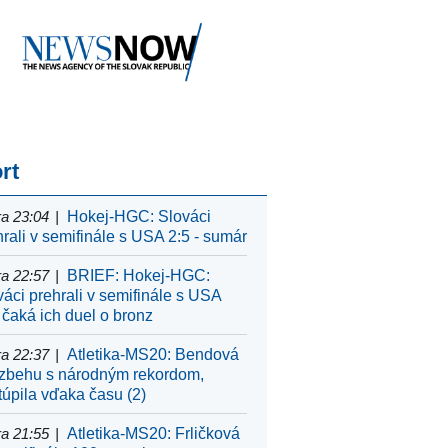
rt
a 23:04
Hokej-HGC: Slováci
hrali v semifinále s USA 2:5 - sumár
a 22:57
BRIEF: Hokej-HGC:
váci prehrali v semifinále s USA
 čaká ich duel o bronz
a 22:37
Atletika-MS20: Bendová
ozbehu s národným rekordom,
túpila vďaka času (2)
a 21:55
Atletika-MS20: Frličková