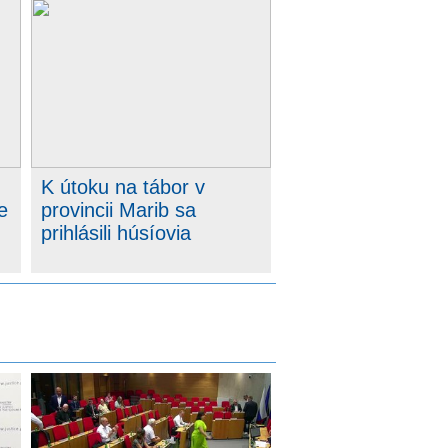
K útoku na tábor v
e
provincii Marib sa
prihlásili húsíovia