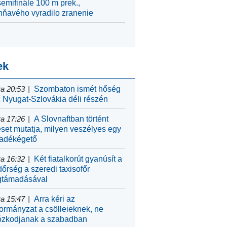
semifinále 100 m prek.,
hňavého vyradilo zranenie
ek
a 20:53
Szombaton ismét hőség
z Nyugat-Szlovákia déli részén
a 17:26
A Slovnaftban történt
eset mutatja, milyen veszélyes egy
ladékégető
a 16:32
Két fiatalkorút gyanúsít a
dőrség a szeredi taxisofőr
támadásával
a 15:47
Arra kéri az
ormányzat a csölleieknek, ne
tózkodjanak a szabadban