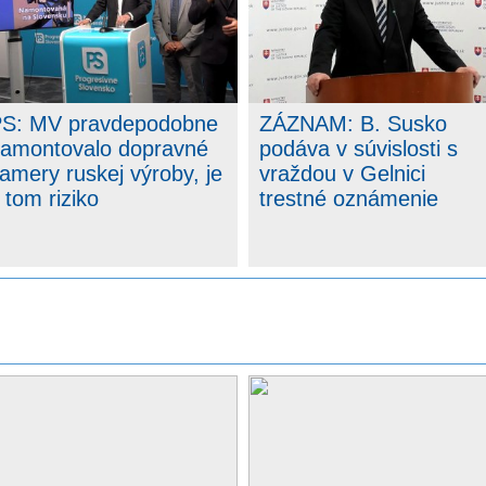
ády
S: MV pravdepodobne
ZÁZNAM: B. Susko
amontovalo dopravné
podáva v súvislosti s
amery ruskej výroby, je
vraždou v Gelnici
tlak
 tom riziko
trestné oznámenie
vo
is