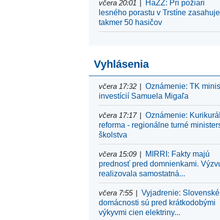
včera 20:01
HaZZ: Pri požiari
lesného porastu v Trstíne zasahuj
takmer 50 hasičov
Vyhlásenia
včera 17:32
Oznámenie: TK minis
investícií Samuela Migaľa
včera 17:17
Oznámenie: Kurikurá
reforma - regionálne turné minister
školstva
včera 15:09
MIRRI: Fakty majú
prednosť pred domnienkami. Výzv
realizovala samostatná...
včera 7:55
Vyjadrenie: Slovenské
domácnosti sú pred krátkodobými
výkyvmi cien elektriny...