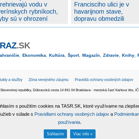
rehrievajú vodu v
Francisciho ulici je v
erínskych rybníkoch,
havarijnom stave,
yby sú v ohrození
dopravu obmedzili
ERAZ
.SK
ahraničie
,
Ekonomika
,
Kultúra
,
Šport
,
Magazín
,
Zdravie
,
Knihy
,
ukty a služby
Zóna verejného záujmu
Pravidlá ochrany osobných údajov
 Slovenskej republiky, Dúbravská cesta 14 841 04 Bratislava - mestská časť Karlova Ves,
 šírenie obsahu správ zo zdrojov TASR je bez predchádzajúceho písomného súhlasu TASR v
hlasím s použitím cookies na TASR.SK, ktoré využívame na zlepše
265/2022 Z. z.
lužieb v súlade s
Pravidlami ochrany osobných údajov
a
Podmienka
Agency s.r.o.
. Žiadosť o zverejnenie opravy v zmysle zákona o publikáciách je možné zasl
z grafiky
používania
.
Súhlasím
Viac info »