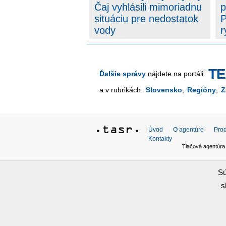
Čaj vyhlásili mimoriadnu
p
situáciu pre nedostatok
P
vody
r
T
Ďalšie správy
nájdete na portáli
a v rubrikách:
Slovensko
,
Regióny
,
Z
Úvod
O agentúre
Prod
Kontakty
Tlačová agentúra
Copyright ©
TASR
2026. Publikovanie alebo ďalšie
Sú
Oznámenie prevádzkovateľa podľa § 11a zákona č. 
s
Dizajn a programovanie realizovala spoločnosť
ADIT 
generovaný redakčným systémom Malina.
Verzia be