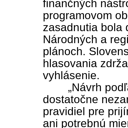
finančných nástr
programovom obd
zasadnutia bola 
Národných a regi
plánoch. Slovens
hlasovania zdržal
vyhlásenie.

	„Návrh podľa nášho názoru zatiaľ 
dostatočne nezar
pravidiel pre pri
ani potrebnú mier