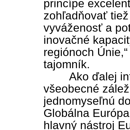
princípe excelent
zohľadňovať tiež
vyváženosť a pot
inovačné kapacit
regiónoch Únie,“ 
tajomník.

	Ako ďalej informoval, Rada EÚ pre 
všeobecné záležit
jednomyseľnú do
Globálna Európa,
hlavný nástroj Eu