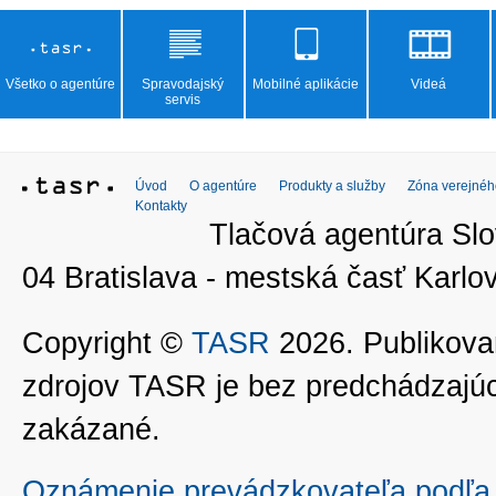
Všetko o agentúre
Spravodajský
Mobilné aplikácie
Videá
servis
Úvod
O agentúre
Produkty a služby
Zóna verejnéh
Kontakty
Tlačová agentúra Slo
04 Bratislava - mestská časť Kar
Copyright ©
TASR
2026. Publikovan
zdrojov TASR je bez predchádzaj
zakázané.
Oznámenie prevádzkovateľa podľa 