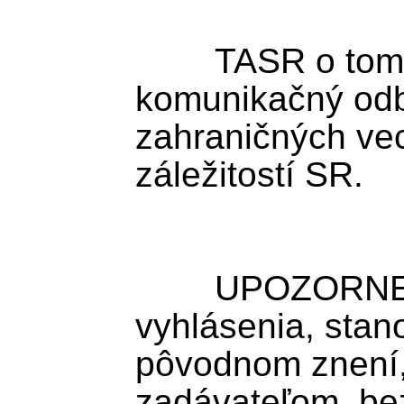
	TASR o tom informoval 
komunikačný odbo
zahraničných vec
záležitostí SR.

	UPOZORNENIE: TASR zverejňuje 
vyhlásenia, stan
pôvodnom znení
zadávateľom, bez