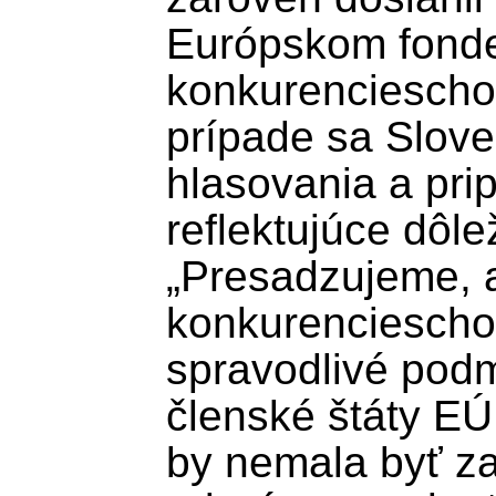
Európskom fonde
konkurencieschop
prípade sa Slove
hlasovania a prip
reflektujúce dôle
„Presadzujeme, a
konkurencieschop
spravodlivé podm
členské štáty EÚ
by nemala byť za