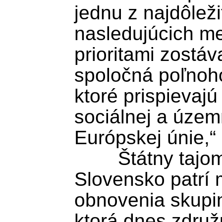
jednu z najdôležit
nasledujúcich me
prioritami zostáv
spoločná poľnoho
ktoré prispievajú
sociálnej a územn
Európskej únie,“ 
	Štátny tajomník pripomenul, že 
Slovensko patrí m
obnovenia skupin
ktorá dnes združ