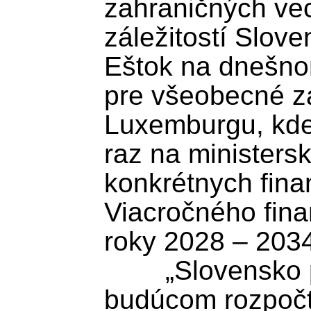
zahraničných vec
záležitostí Slove
Eštok na dnešno
pre všeobecné zá
Luxemburgu, kde 
raz na ministersk
konkrétnych fina
Viacročného fin
roky 2028 – 2034
	„Slovensko považuje rokovania o 
budúcom rozpočte