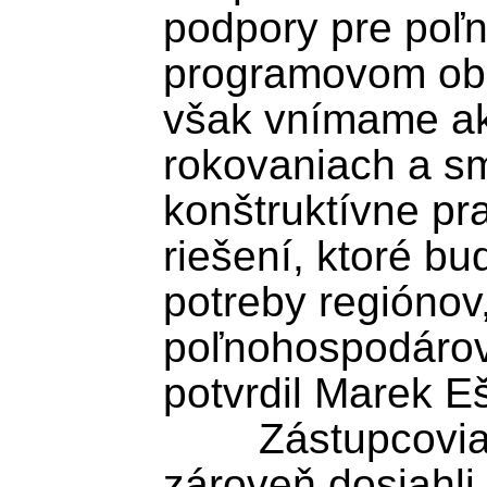
podpory pre poľ
programovom obd
však vnímame ako
rokovaniach a sm
konštruktívne pr
riešení, ktoré bu
potreby regiónov,
poľnohospodárov
potvrdil Marek Eš
	Zástupcovia členských štátov 
zároveň dosiahli