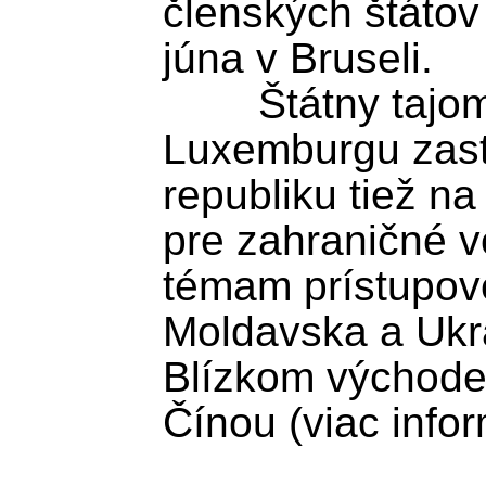
členských štátov 
júna v Bruseli.

	Štátny tajomník Marek Eštok v 
Luxemburgu zast
republiku tiež n
pre zahraničné 
témam prístupov
Moldavska a Ukraj
Blízkom východe
Čínou (viac inform