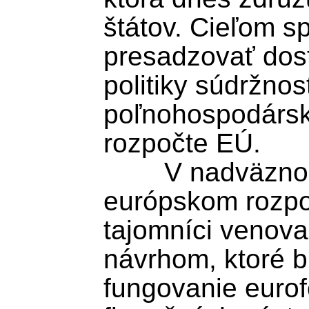
štátov. Cieľom spo
presadzovať dost
politiky súdržnost
poľnohospodárske
rozpočte EÚ.

	V nadväznosti na diskusiu o 
európskom rozpočt
tajomníci venoval
návrhom, ktoré b
fungovanie eurof