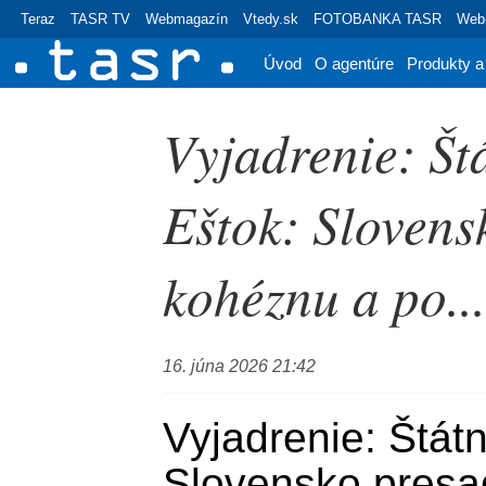
Teraz
TASR TV
Webmagazín
Vtedy.sk
FOTOBANKA TASR
Webr
Úvod
O agentúre
Produkty a
Vyjadrenie: Št
Eštok: Slovens
kohéznu a po...
16. júna 2026 21:42
Vyjadrenie: Štátn
Slovensko presad