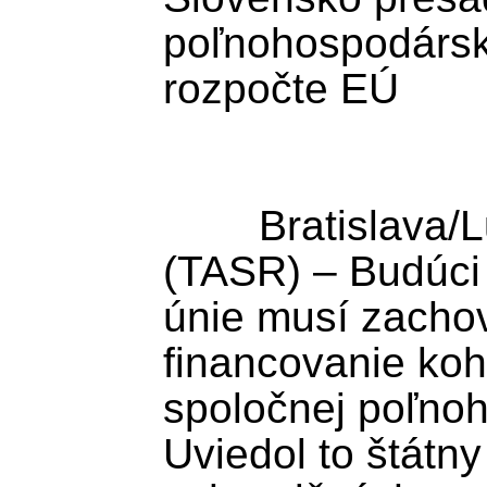
poľnohospodársku
rozpočte EÚ

	Bratislava/Luxemburg 16. júna 
(TASR) – Budúci 
únie musí zachov
financovanie kohé
spoločnej poľnoho
Uviedol to štátny