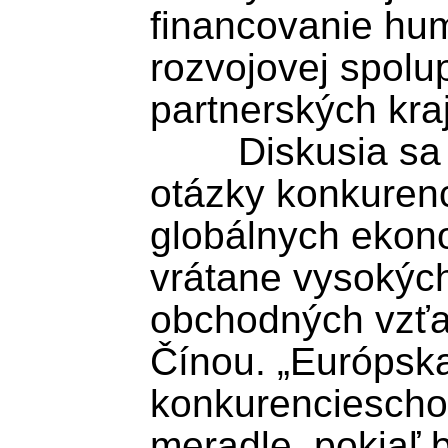
financovanie hum
rozvojovej spolu
partnerských krají
	Diskusia sa sústredila rovnako na 
otázky konkurenc
globálnych ekono
vrátane vysokých 
obchodných vzťa
Čínou. „Európska
konkurenciescho
meradle, pokiaľ b