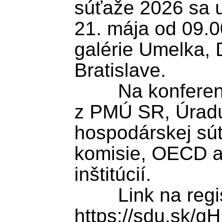
súťaže 2026 sa u
21. mája od 09.00
galérie Umelka, 
Bratislave.

	Na konferencii vystúpia odborníci 
z PMÚ SR, Úradu
hospodárskej súť
komisie, OECD a 
inštitúcií.

	Link na registráciu: 
https://sdu.sk/g