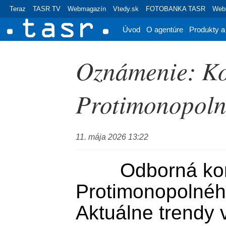
Teraz
TASR TV
Webmagazín
Vtedy.sk
FOTOBANKA TASR
Webr
Úvod
O agentúre
Produkty a
Oznámenie: Ko
Protimonopoln
11. mája 2026 13:22
	Odborná konferencia 
Protimonopolnéh
Aktuálne trendy 