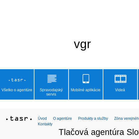
Všetko o agentúre
Spravodajský
Mobilné aplikácie
Videá
servis
Úvod
O agentúre
Produkty a služby
Zóna verejnéh
Kontakty
Tlačová agentúra Slo