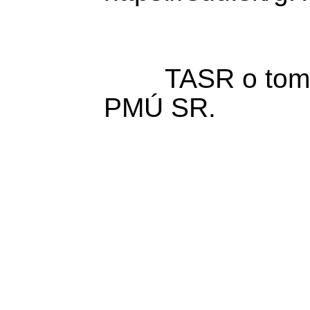
	TASR o tom dnes informovali z 
PMÚ SR.
