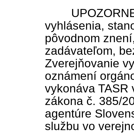
	UPOZORNENIE: TASR zverejňuje 
vyhlásenia, stan
pôvodnom znení
zadávateľom, bez
Zverejňovanie vy
oznámení orgánov
vykonáva TASR v 
zákona č. 385/200
agentúre Slovens
službu vo verejn