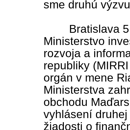
sme druhú výzvu
	Bratislava 5. augusta (TASR) - 
Ministerstvo inves
rozvoja a informa
republiky (MIRRI
orgán v mene Ri
Ministerstva zahr
obchodu Maďarsk
vyhlásení druhej
žiadosti o finanč