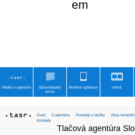
	em

Všetko o agentúre
Spravodajský
Mobilné aplikácie
Videá
servis
Úvod
O agentúre
Produkty a služby
Zóna verejnéh
Kontakty
Tlačová agentúra Slo