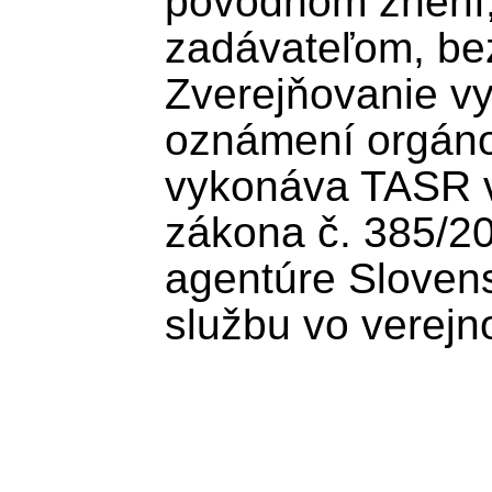
pôvodnom znení
zadávateľom, bez
Zverejňovanie vy
oznámení orgánov
vykonáva TASR v 
zákona č. 385/200
agentúre Slovens
službu vo verejn