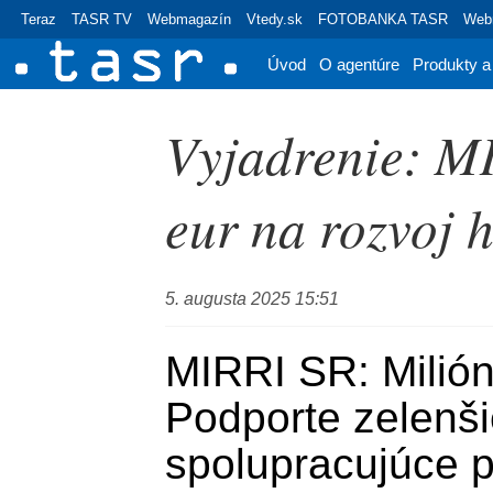
Teraz
TASR TV
Webmagazín
Vtedy.sk
FOTOBANKA TASR
Webr
Úvod
O agentúre
Produkty a
Vyjadrenie: M
eur na rozvoj h
5. augusta 2025 15:51
MIRRI SR: Milióny
Podporte zelenšie
spolupracujúce po