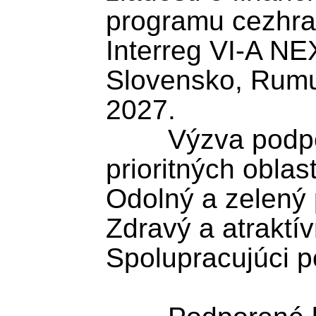
programu cezhran
Interreg VI-A NE
Slovensko, Rumu
2027.

	Výzva podporuje projekty v týchto 
prioritných oblast
Odolný a zelený 
Zdravý a atraktív
Spolupracujúci p