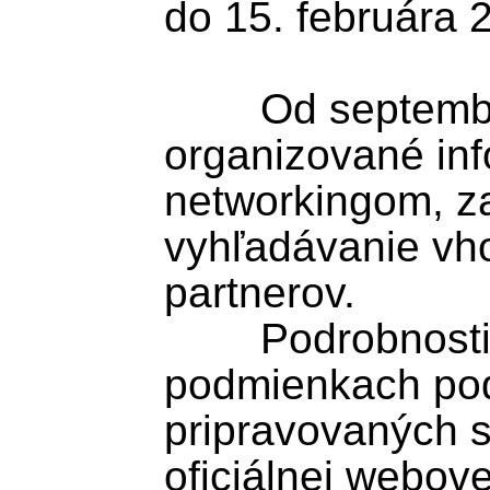
do 15. februára 
	Od septembra 2025 budú 
organizované inf
networkingom, z
vyhľadávanie vho
partnerov.

	Podrobnosti o výzve, 
podmienkach pod
pripravovaných s
oficiálnej webove