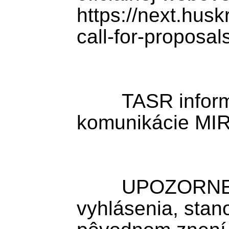
https://next.husk
call-for-proposals
	TASR informoval odbor 
komunikácie MIR
	UPOZORNENIE: TASR zverejňuje 
vyhlásenia, stan